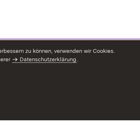
erbessern zu können, verwenden wir Cookies.
serer
Datenschutzerklärung
.
haltsübersicht
Kontakt
Impressum
Datenschutz
Benut