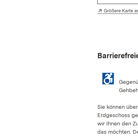
Extern:
Größere Karte a
Barrierefre
Gegenüb
Gehbeh
Sie können über
Erdgeschoss gel
wir Ihnen den Z
das möchten. De