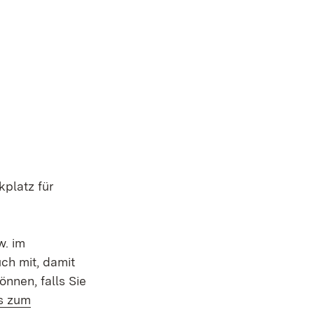
kplatz für
w. im
ch mit, damit
nnen, falls Sie
s zum