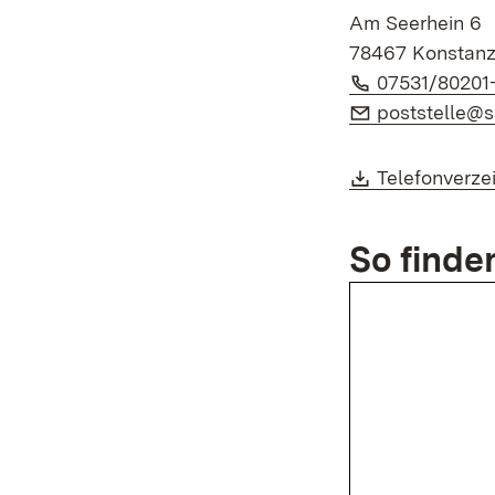
Am Seerhein 6
78467 Konstan
Telefon:
07531/80201
E-Mail:
poststelle@s
Download:
Telefonverze
So finde