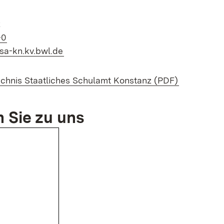
z
(Öffnet in neuem Fenster)
-0
(Öffnet in neuem Fenster)
sa-kn.kv.bwl.de
(Öffnet in
ichnis Staatliches Schulamt Konstanz (PDF)
n Sie zu uns