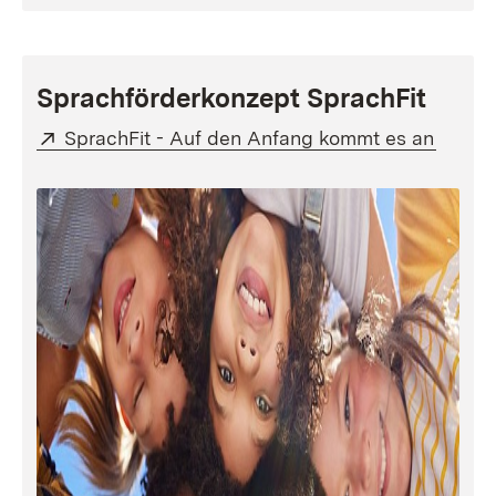
Sprachförderkonzept SprachFit
Extern:
(Öffne
SprachFit - Auf den Anfang kommt es an