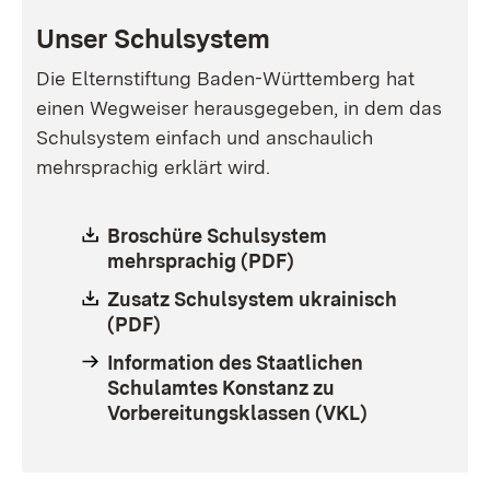
Unser Schulsystem
Die Elternstiftung Baden-Württemberg hat
einen Wegweiser herausgegeben, in dem das
Schulsystem einfach und anschaulich
mehrsprachig erklärt wird.
Download:
Broschüre Schulsystem
mehrsprachig (PDF)
(Öffnet in neuem Fen
Download:
Zusatz Schulsystem ukrainisch
(PDF)
(Öffnet in neuem Fenster)
Information des Staatlichen
Schulamtes Konstanz zu
Vorbereitungsklassen (VKL)