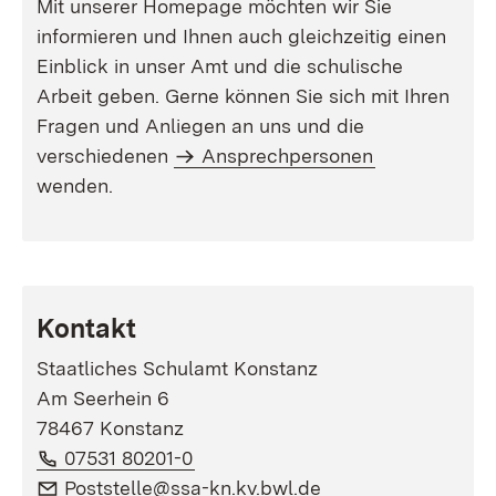
Mit unserer Homepage möchten wir Sie
informieren und Ihnen auch gleichzeitig einen
Einblick in unser Amt und die schulische
Arbeit geben. Gerne können Sie sich mit Ihren
Fragen und Anliegen an uns und die
verschiedenen
Ansprechpersonen
wenden.
Kontakt
Staatliches Schulamt Konstanz
Am Seerhein 6
78467 Konstanz
Telefon:
(Öffnet in neuem Fenster)
07531 80201-0
E-Mail:
(Öffnet in neuem F
Poststelle@ssa-kn.kv.bwl.de