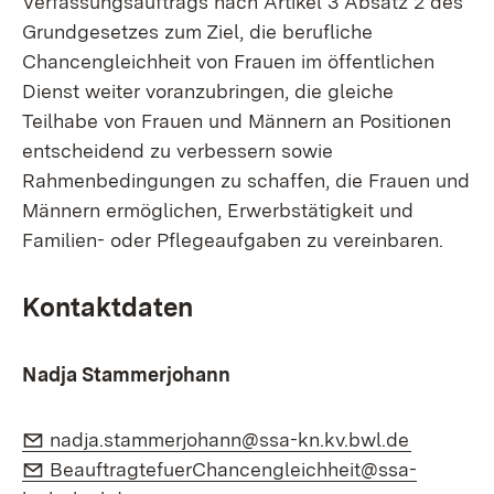
Verfassungsauftrags nach Artikel 3 Absatz 2 des
Grundgesetzes zum Ziel, die berufliche
Chancengleichheit von Frauen im öffentlichen
Dienst weiter voranzubringen, die gleiche
Teilhabe von Frauen und Männern an Positionen
entscheidend zu verbessern sowie
Rahmenbedingungen zu schaffen, die Frauen und
Männern ermöglichen, Erwerbstätigkeit und
Familien- oder Pflegeaufgaben zu vereinbaren.
Kontaktdaten
Nadja Stammerjohann
E-Mail:
(Öffnet i
nadja.stammerjohann@ssa-kn.kv.bwl.de
E-Mail:
BeauftragtefuerChancengleichheit@ssa-