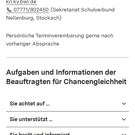
(Öffnet in neuem Fenster)
kn.kv.bwl.de
Telefon:
(Öffnet in neuem Fenster)
07771/802450
(Sekretariat Schulverbund
Nellenburg, Stockach)
Persönliche Terminvereinbarung gerne nach
vorheriger Absprache
Aufgaben und Informationen der
Beauftragten für Chancengleichheit
Sie achtet auf ...
Sie unterstützt ...
Sie berät und informiert ...